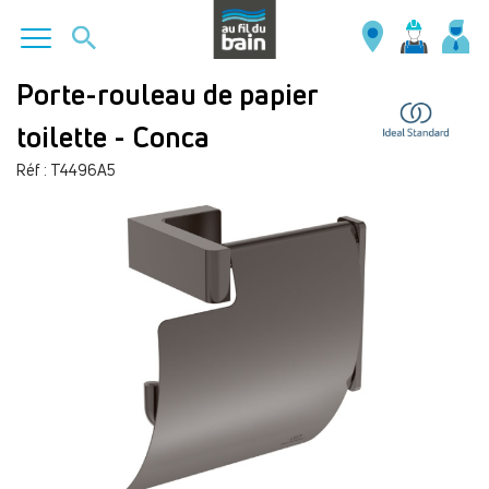
Aller
Porte-rouleau de papier
au
toilette - Conca
contenu
principal
Réf : T4496A5