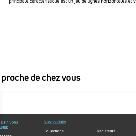
principale caractéristique est un jeu de lignes horizontales et v
proche de chez vous
proche de chez vous
Nos produits
u Bain vous
agne
Collections
Radiateurs
dances