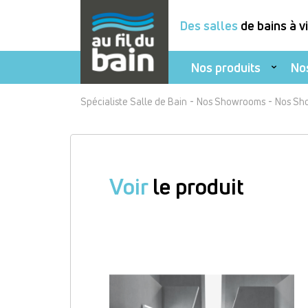
Des salles
de bains à v
Nos produits
No
Aller
-
-
Spécialiste Salle de Bain
Nos Showrooms
Nos Sh
au
contenu
principal
Voir
le produit