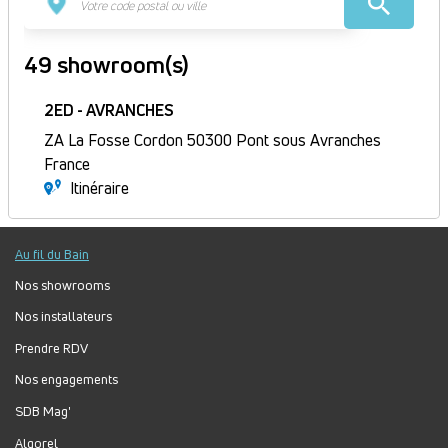
49 showroom(s)
2ED - AVRANCHES
ZA La Fosse Cordon 50300 Pont sous Avranches
France
Itinéraire
Fermé
Jour
Plage
Lundi :
9h-12h, 14h-18h
Au fil du Bain
horaire
Mardi :
8h-12h, 14h-18h
Nos showrooms
Mercredi :
8h-12h, 14h-18h
Jeudi :
8h30-12h, 14h-18h
Nos installateurs
Vendredi :
8h-12h, 14h-17h
Prendre RDV
Samedi :
Fermé
Nos engagements
Dimanche :
Fermé
SDB Mag'
Prendre rendez-vous
Algorel