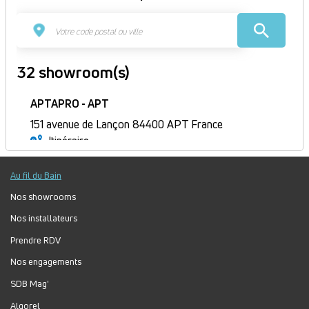
32 showroom(s)
APTAPRO - APT
151 avenue de Lançon 84400 APT France
Itinéraire
Fermé
Au fil du Bain
Jour
Plage
Lundi :
9h-12h, 14h-18h
horaire
Mardi :
9h-12h, 14h-18h
Nos showrooms
Mercredi :
9h-12h, 14h-18h
Nos installateurs
Jeudi :
9h-12h, 14h-18h
Prendre RDV
Vendredi :
9h-12h, 14h-18h
Nos engagements
Samedi :
Fermé
Dimanche :
Fermé
SDB Mag'
Algorel