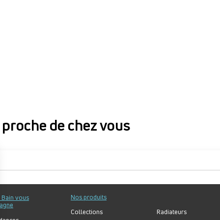
proche de chez vous
proche de chez vous
Nos produits
u Bain vous
agne
Collections
Radiateurs
dances