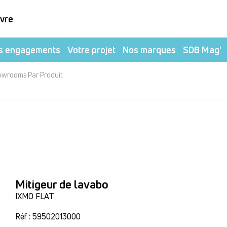
ivre
s engagements
Votre projet
Nos marques
SDB Mag'
owrooms Par Produit
Mitigeur de lavabo
IXMO FLAT
Réf : 59502013000