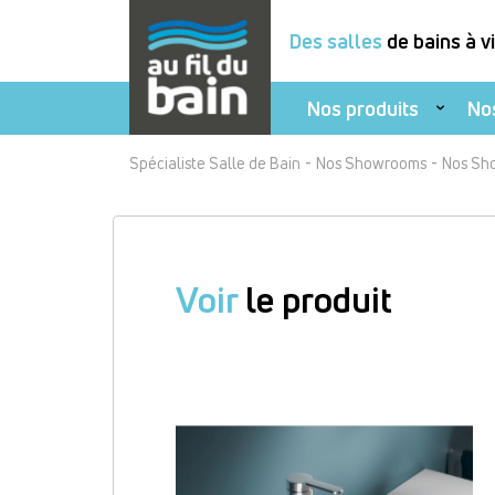
Des salles
de bains à v
Nos produits
No
Aller
-
-
Spécialiste Salle de Bain
Nos Showrooms
Nos Sh
au
contenu
principal
Voir
le produit