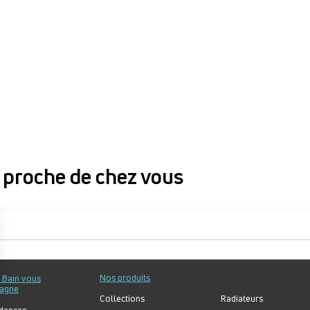
proche de chez vous
proche de chez vous
Nos produits
u Bain vous
agne
Collections
Radiateurs
dances