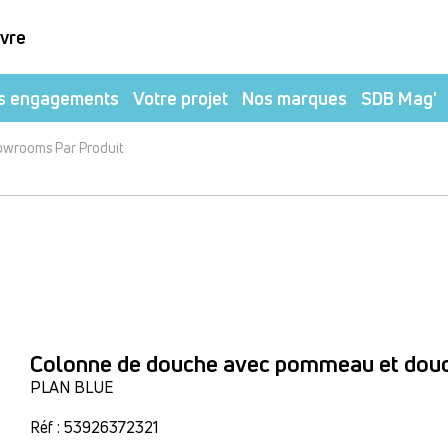
ivre
s engagements
Votre projet
Nos marques
SDB Mag'
owrooms Par Produit
Colonne de douche avec pommeau et douc
PLAN BLUE
Réf : 53926372321