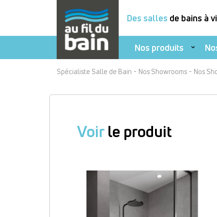
Des salles
de bains à v
Nos produits
No
Aller
-
-
Spécialiste Salle de Bain
Nos Showrooms
Nos Sh
au
contenu
principal
Voir
le produit