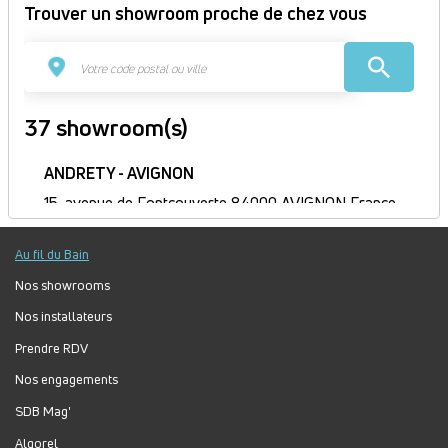
Trouver un showroom proche de chez vous
37 showroom(s)
ANDRETY - AVIGNON
15, avenue de Fontcouverte 84000 AVIGNON France
Itinéraire
Au fil du Bain
Fermé
Jour
Plage
Lundi :
8h30-12h, 14h-17h30
Nos showrooms
horaire
Mardi :
8h30-12h, 14h-17h30
Nos installateurs
Mercredi :
8h30-12h, 14h-17h30
Prendre RDV
Jeudi :
8h30-12h, 14h-17h30
Vendredi :
8h30-12h, 13h30-17h
Nos engagements
Samedi :
Fermé
SDB Mag'
Dimanche :
Fermé
Algorel