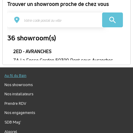
Trouver un showroom proche de chez vous
36 showroom(s)
2ED - AVRANCHES
ZA La Fosse Cordon 50300 Pont sous Avranches
France
Itinéraire
Au fil du Bain
Fermé
Nos showrooms
Jour
Plage
Lundi :
9h-12h, 14h-18h
Nos installateurs
horaire
Mardi :
8h-12h, 14h-18h
Prendre RDV
Mercredi :
8h-12h, 14h-18h
Jeudi :
8h30-12h, 14h-18h
Nos engagements
Vendredi :
8h-12h, 14h-17h
SDB Mag'
Samedi :
Fermé
Algorel