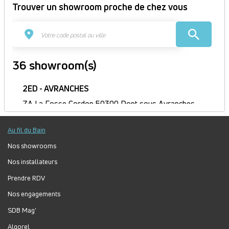
Trouver un showroom proche de chez vous
36 showroom(s)
2ED - AVRANCHES
ZA La Fosse Cordon 50300 Pont sous Avranches
France
Itinéraire
Au fil du Bain
Fermé
Nos showrooms
Jour
Plage
Lundi :
9h-12h, 14h-18h
Nos installateurs
horaire
Mardi :
8h-12h, 14h-18h
Prendre RDV
Mercredi :
8h-12h, 14h-18h
Jeudi :
8h30-12h, 14h-18h
Nos engagements
Vendredi :
8h-12h, 14h-17h
SDB Mag'
Samedi :
Fermé
Algorel