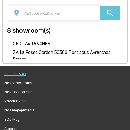
8 showroom(s)
2ED - AVRANCHES
ZA La Fosse Cordon 50300 Pont sous Avranches
France
Itinéraire
Au fil du Bain
Fermé
Jour
Plage
Lundi :
9h-12h, 14h-18h
Nos showrooms
horaire
Mardi :
8h-12h, 14h-18h
Nos installateurs
Mercredi :
8h-12h, 14h-18h
Prendre RDV
Jeudi :
8h30-12h, 14h-18h
Nos engagements
Vendredi :
8h-12h, 14h-17h
Samedi :
Fermé
SDB Mag'
Dimanche :
Fermé
Algorel