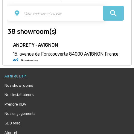
38 showroom(s)
ANDRETY - AVIGNON
15, avenue de Fontcouverte 84000 AVIGNON France
Itinéraire
Fermé
Au fil du Bain
Jour
Plage
Lundi :
8h30-12h, 14h-17h30
horaire
Mardi :
8h30-12h, 14h-17h30
Nos showrooms
Mercredi :
8h30-12h, 14h-17h30
Nos installateurs
Jeudi :
8h30-12h, 14h-17h30
Prendre RDV
Vendredi :
8h30-12h, 13h30-17h
Nos engagements
Samedi :
Fermé
Dimanche :
Fermé
SDB Mag'
Algorel