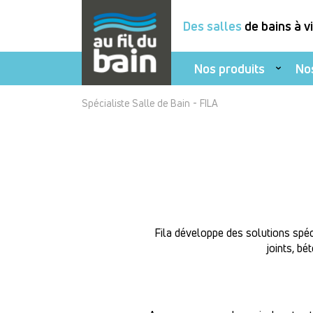
Des salles
de bains à v
Nos produits
No
Aller
-
Spécialiste Salle de Bain
FILA
au
contenu
principal
Fila développe des solutions spécia
joints, bé