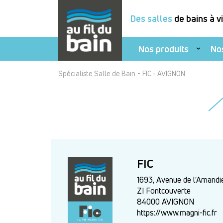
Des salles
de bains à v
Nos produits
No
Aller
-
Spécialiste Salle de Bain
FIC - AVIGNON
au
contenu
principal
FIC
1693, Avenue de l'Amandi
ZI Fontcouverte
84000 AVIGNON
https://www.magni-fic.fr