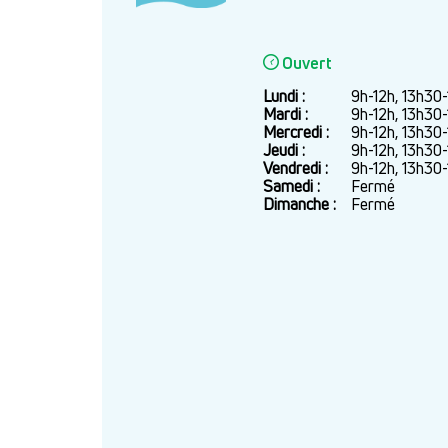
Ouvert
Lundi :
Jour
Plage
9h-12h, 13h30
horaire
Mardi :
9h-12h, 13h30
Mercredi :
9h-12h, 13h30
Jeudi :
9h-12h, 13h30
Vendredi :
9h-12h, 13h30
Samedi :
Fermé
Dimanche :
Fermé