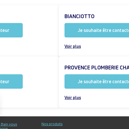
BIANCIOTTO
ateur
Je souhaite être contacté
Voir plus
PROVENCE PLOMBERIE CH
ateur
Je souhaite être contacté
Voir plus
Nos produits
u Bain vous
agne