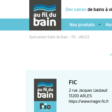
Des salles
de bains à v
Nos produits
No
Aller
-
Spécialiste Salle de Bain
FIC - ARLES
au
contenu
principal
FIC
2 rue Jacques Lieutaud
13200 ARLES
https://www.magni-fic.fr