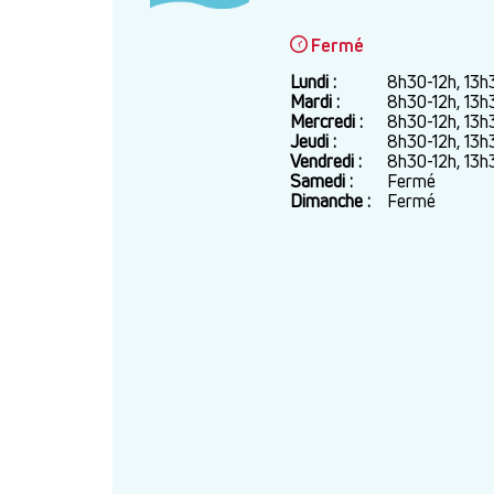
Fermé
Lundi :
Jour
Plage
8h30-12h, 13h
horaire
Mardi :
8h30-12h, 13h
Mercredi :
8h30-12h, 13h
Jeudi :
8h30-12h, 13h
Vendredi :
8h30-12h, 13h
Samedi :
Fermé
Dimanche :
Fermé