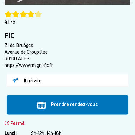
4.1 /5
FIC
ZI de Bruèges
Avenue de Croupillac
30100 ALES
https://www.magni-fic.fr
Itinéraire
Prendre rendez-vous
Fermé
Lundi :
Jour
Plage
9h-12h, 14h-18h