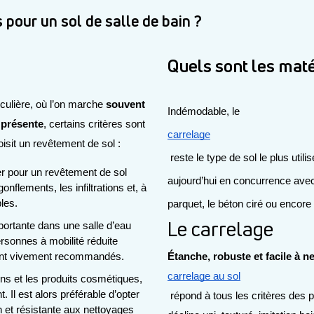
 pour un sol de salle de bain ?
Quels sont les maté
iculière, où l’on marche 
souvent 
Indémodable, le 
s présente
, certains critères sont 
carrelage
isit un revêtement de sol :
 reste le type de sol le plus utilisé dans les salles de bain. Toutefois, il est 
er pour un revêtement de sol 
aujourd’hui en concurrence avec
flements, les infiltrations et, à 
les.
parquet, le béton ciré ou encore 
Le carrelage
portante dans une salle d’eau 
rsonnes à mobilité réduite 
sont vivement recommandés.
Étanche, robuste et facile à n
carrelage au sol
ons et les produits cosmétiques, 
. Il est alors préférable d’opter 
 répond à tous les critères des 
n et résistante aux nettoyages 