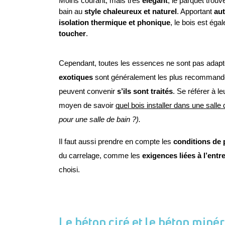
Moins courant, mais très 
élégant
, le parquet trouv
bain au 
style chaleureux et naturel
. Apportant 
aut
isolation thermique et phonique
, le bois est éga
toucher
.
Cependant, toutes les essences ne sont pas adapté
exotiques 
sont généralement les plus recommandés
peuvent convenir
 s’ils sont traités
. Se référer à l
moyen de savoir 
quel bois installer dans une salle 
pour une salle de bain ?).
Il faut aussi prendre en compte les 
conditions de
du carrelage, comme les 
exigences liées à l’entr
choisi.
Le béton ciré et le béton minér