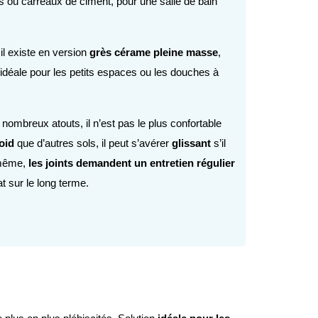
ois ou carreaux de ciment, pour une salle de bain 
il existe en version 
grès cérame pleine masse
, 
 idéale pour les petits espaces ou les douches à 
nombreux atouts, il n’est pas le plus confortable 
oid 
que d’autres sols, il peut s’avérer 
glissant 
s’il 
même, 
les joints demandent un entretien régulier
t sur le long terme.