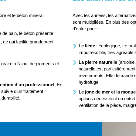
iré et le béton minéral.
Avec les années, les alternative
sont multipliées. En plus des opt
d’opter pour :
le de bain, le béton présente 
s, ce qui facilite grandement 
Le liège
 : écologique, ce mat
imputrescible, très agréable 
La pierre naturelle
 (ardoise,
s grâce à l’ajout de pigments et 
naturelle est particulièremen
revêtements. Elle demande en 
hydrofuge.
rvention d’un professionnel
. En 
 suivie d’un traitement 
Le jonc de mer et la moque
durabilité.
options nécessitent un entret
ventilation de la pièce, malgr