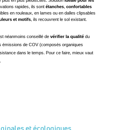
plus en plus plébiscités. Solution 
idéale pour les 
vations rapides, ils sont 
étanches
, 
confortables 
ibles en rouleaux, en lames ou en dalles clipsables 
uleurs et motifs
, ils recouvrent le sol existant.
 est néanmoins conseillé de 
vérifier la qualité
 du 
er les émissions de COV (composés organiques 
ésistance dans le temps. Pour ce faire, mieux vaut 
. 
iginales et écologiques