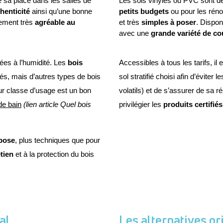
e sa place dans les salles de 
Les sols vinyles ou PVC sont de 
henticité 
ainsi qu’une bonne 
petits budgets
 ou pour les réno
lement très 
agréable au 
et très 
simples à poser
. Dispon
avec une 
grande variété de co
es à l’humidité. Les 
bois 
Accessibles à tous les tarifs, il
, mais d’autres types de bois 
sol stratifié choisi afin d’évit
eur classe d’usage est un bon 
volatils) et de s’assurer de sa r
de bain
 (lien article Quel bois 
privilégier les 
produits certifiés
 pose
, plus techniques que pour 
etien
 et à la protection du bois 
al
Les alternatives or