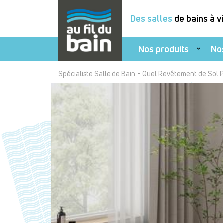
Des salles
de bains à v
Nos produits
No
Aller
-
Spécialiste Salle de Bain
Quel Revêtement de Sol Po
au
contenu
principal