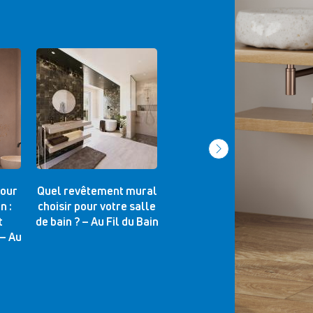
pour
Quel revêtement mural
Vasque intégrée ou à
n :
choisir pour votre salle
poser ? Comment choisir
t
de bain ? – Au Fil du Bain
votre meuble vasque –
n
 – Au
Au Fil du Bain