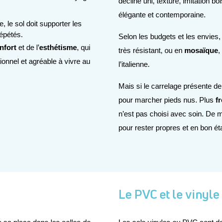
décline uni, texturé, imitation b
élégante et contemporaine.
ée, le sol doit supporter les 
répétés.
Selon les budgets et les envies, 
nfort 
et de l’
esthétisme
, qui 
très résistant, ou en 
mosaïque
,
onnel et agréable à vivre au 
l’italienne.
Mais si le carrelage présente de 
pour marcher pieds nus. Plus 
fr
n’est pas choisi avec soin. De 
pour rester propres et en bon éta
Le PVC et le vinyle