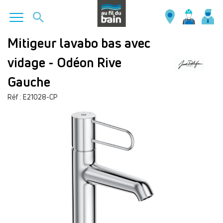
Aller
Mitigeur lavabo bas avec
au
vidage - Odéon Rive
contenu
principal
Gauche
Réf : E21028-CP