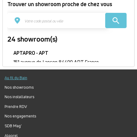
Trouver un showroom proche de chez vous
24 showroom(s)
APTAPRO - APT
151 avenue de Lançon 84400 APT France
Itinéraire
Au fil du Bain
Fermé
Jour
Plage
Lundi :
9h-12h, 14h-18h
Nos showrooms
horaire
Mardi :
9h-12h, 14h-18h
Nos installateurs
Mercredi :
9h-12h, 14h-18h
Prendre RDV
Jeudi :
9h-12h, 14h-18h
Vendredi :
9h-12h, 14h-18h
Nos engagements
Samedi :
Fermé
SDB Mag'
Dimanche :
Fermé
Algorel