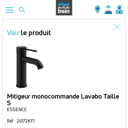
Aller
au
Voir
le produit
contenu
principal
Mitigeur monocommande Lavabo Taille
S
ESSENCE
Réf : 24172KF1