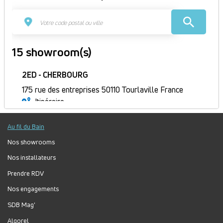
15 showroom(s)
2ED - CHERBOURG
175 rue des entreprises 50110 Tourlaville France
Itinéraire
Fermé
Au fil du Bain
Jour
Plage
Lundi :
8h30-12h, 13h30-18h
horaire
Mardi :
8h30-12h, 13h30-18h
Nos showrooms
Mercredi :
8h30-12h, 13h30-18h
Nos installateurs
Jeudi :
8h30-12h, 13h30-18h
Prendre RDV
Vendredi :
8h30-12h, 13h30-17h
Nos engagements
Samedi :
Fermé
Dimanche :
Fermé
SDB Mag'
Algorel