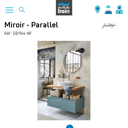
Aller
Miroir - Parallel
au
Réf : EB1144-NF
contenu
principal