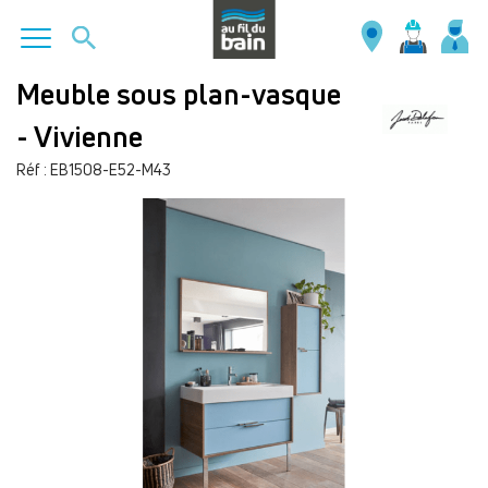
Aller
Meuble sous plan-vasque
au
- Vivienne
contenu
principal
Réf : EB1508-E52-M43