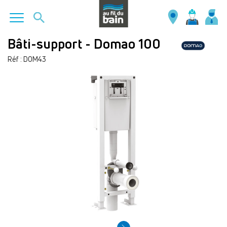
Aller
Bâti-support - Domao 100
au
Réf : DOM43
contenu
principal