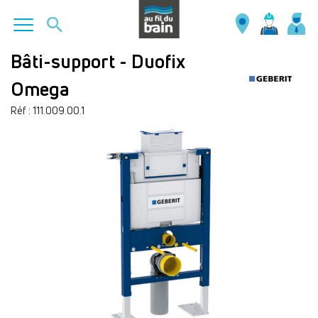
Aller
Bâti-support - Duofix
au
Omega
contenu
principal
Réf : 111.009.00.1