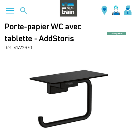
Aller
Porte-papier WC avec
au
tablette - AddStoris
contenu
principal
Réf : 41772670