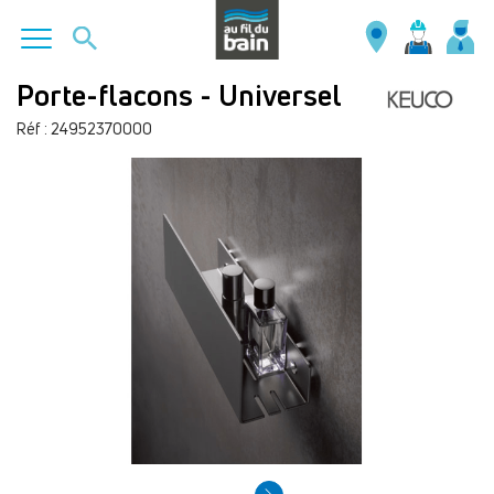
Aller
Porte-flacons - Universel
au
Réf : 24952370000
contenu
principal