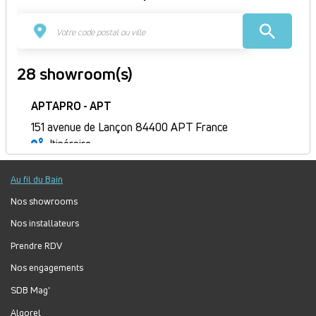
28 showroom(s)
APTAPRO - APT
151 avenue de Lançon 84400 APT France
Itinéraire
Fermé
Au fil du Bain
Jour
Plage
Lundi :
9h-12h, 14h-18h
horaire
Mardi :
9h-12h, 14h-18h
Nos showrooms
Mercredi :
9h-12h, 14h-18h
Nos installateurs
Jeudi :
9h-12h, 14h-18h
Prendre RDV
Vendredi :
9h-12h, 14h-18h
Nos engagements
Samedi :
Fermé
Dimanche :
Fermé
SDB Mag'
Algorel