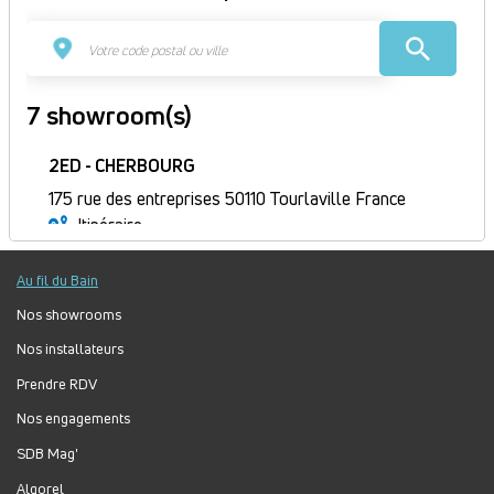
7 showroom(s)
2ED - CHERBOURG
175 rue des entreprises 50110 Tourlaville France
Itinéraire
Fermé
Au fil du Bain
Jour
Plage
Lundi :
8h30-12h, 13h30-18h
horaire
Mardi :
8h30-12h, 13h30-18h
Nos showrooms
Mercredi :
8h30-12h, 13h30-18h
Nos installateurs
Jeudi :
8h30-12h, 13h30-18h
Prendre RDV
Vendredi :
8h30-12h, 13h30-17h
Nos engagements
Samedi :
Fermé
Dimanche :
Fermé
SDB Mag'
Algorel