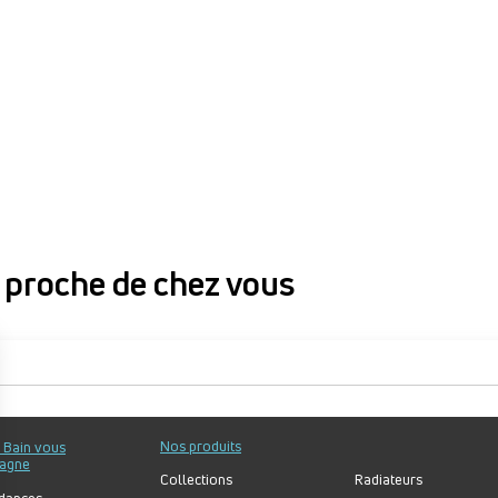
proche de chez vous
proche de chez vous
Nos produits
u Bain vous
agne
Collections
Radiateurs
dances