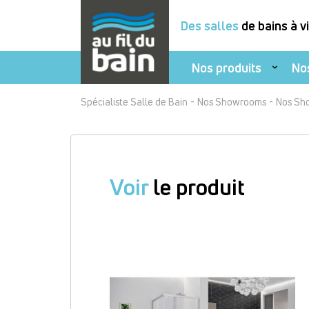
Des salles
de bains à v
Nos produits
No
Aller
-
-
Spécialiste Salle de Bain
Nos Showrooms
Nos Sh
au
contenu
principal
Voir
le produit