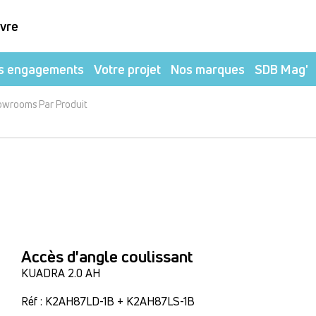
ivre
s engagements
Votre projet
Nos marques
SDB Mag'
owrooms Par Produit
Accès d'angle coulissant
KUADRA 2.0 AH
Réf : K2AH87LD-1B + K2AH87LS-1B