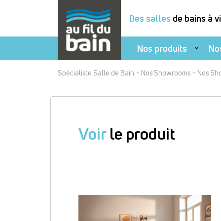
Des salles
de bains à v
Nos produits
No
Aller
-
-
Spécialiste Salle de Bain
Nos Showrooms
Nos Sh
au
contenu
principal
Voir
le produit