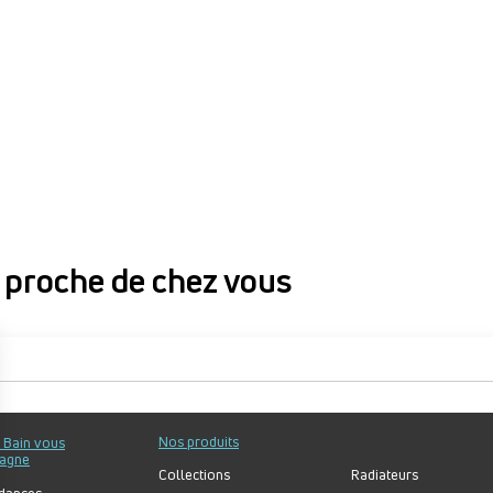
proche de chez vous
proche de chez vous
Nos produits
u Bain vous
agne
Collections
Radiateurs
dances