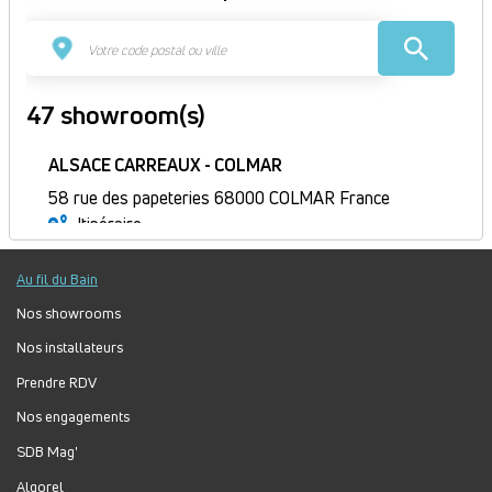
47 showroom(s)
ALSACE CARREAUX - COLMAR
58 rue des papeteries 68000 COLMAR France
Itinéraire
Ouvert
Au fil du Bain
Jour
Plage
Lundi :
8h30-12h, 14h-18h30
horaire
Mardi :
8h30-12h, 14h-18h30
Nos showrooms
Mercredi :
8h30-12h, 14h-18h30
Nos installateurs
Jeudi :
8h30-12h, 14h-18h30
Prendre RDV
Vendredi :
8h30-12h, 14h-18h30
Nos engagements
Samedi :
8h30-12h, 14h-17h
Dimanche :
Fermé
SDB Mag'
Algorel