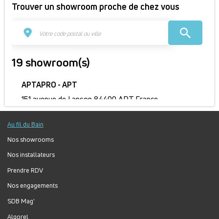
Trouver un showroom proche de chez vous
19 showroom(s)
APTAPRO - APT
151 avenue de Lançon 84400 APT France
Itinéraire
Au fil du Bain
Fermé
Jour
Plage
Lundi :
9h-12h, 14h-18h
Nos showrooms
horaire
Mardi :
9h-12h, 14h-18h
Nos installateurs
Mercredi :
9h-12h, 14h-18h
Prendre RDV
Jeudi :
9h-12h, 14h-18h
Vendredi :
9h-12h, 14h-18h
Nos engagements
Samedi :
Fermé
SDB Mag'
Dimanche :
Fermé
Algorel