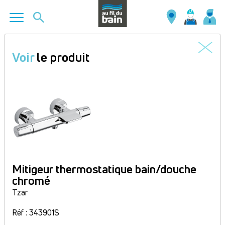
Aller
au
Voir
le produit
contenu
principal
Mitigeur thermostatique bain/douche
chromé
Tzar
Réf : 343901S