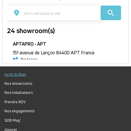
24 showroom(s)
APTAPRO - APT
151 avenue de Lançon 84400 APT France
Itinéraire
Fermé
Au fil du Bain
Jour
Plage
Lundi :
9h-12h, 14h-18h
horaire
Mardi :
9h-12h, 14h-18h
Nos showrooms
Mercredi :
9h-12h, 14h-18h
Nos installateurs
Jeudi :
9h-12h, 14h-18h
Prendre RDV
Vendredi :
9h-12h, 14h-18h
Nos engagements
Samedi :
Fermé
Dimanche :
Fermé
SDB Mag'
Algorel