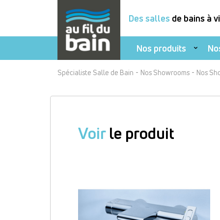
Des salles
de bains à v
Nos produits
No
Aller
-
-
Spécialiste Salle de Bain
Nos Showrooms
Nos Sh
au
contenu
principal
Voir
le produit