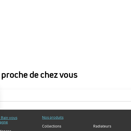
proche de chez vous
proche de chez vous
Nos produits
u Bain vous
agne
Collections
Radiateurs
dances