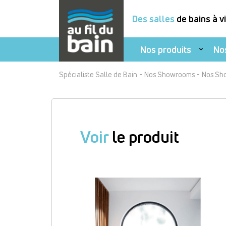
Des salles
de bains à v
Nos produits
No
Aller
-
-
Spécialiste Salle de Bain
Nos Showrooms
Nos Sh
au
contenu
principal
Voir
le produit