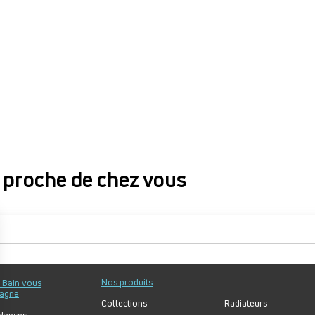
proche de chez vous
proche de chez vous
Nos produits
u Bain vous
agne
Collections
Radiateurs
dances