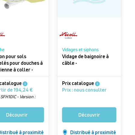
he
Vidages et siphons
on pour sols
Vidage de baignoire à
elés pour douches à
câble -
lienne à coller -
a XS Magnetech
le hauteur
 catalogue
Prix catalogue
i
i
À partir de 194,24 €
Prix : nous consulter
 : SFH10IC - Version :
 10 x 10 cm, sans natte)
Découvrir
Découvrir
istribué à proximité
Distribué à proximité