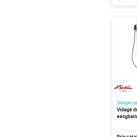
Vidages e
Vidage d
easybain
Prix cat