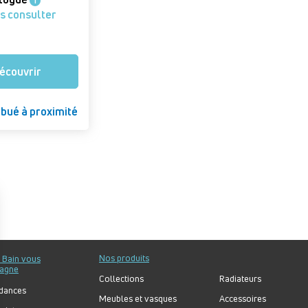
i
us consulter
écouvrir
ibué à proximité
Nos produits
u Bain vous
agne
Collections
Radiateurs
dances
Meubles et vasques
Accessoires