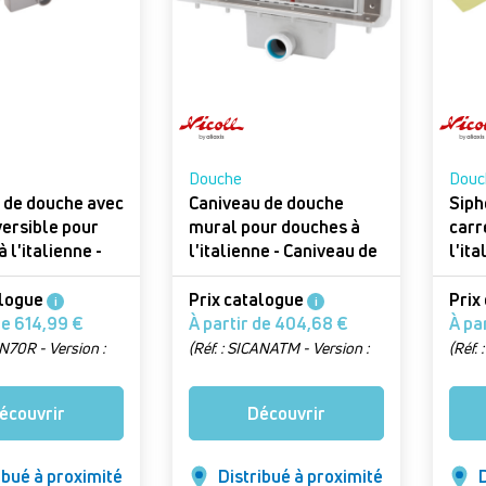
Douche
Douc
 de douche avec
Caniveau de douche
Siph
versible pour
mural pour douches à
carr
 l'italienne -
l'italienne - Caniveau de
l'ita
 de douche
douche
Doci
faib
alogue
Prix catalogue
Prix
i
i
À partir de 614,99 €
À partir de 404,68 €
AN70R - Version :
(Réf. : SICANATM - Version :
(Réf.
de douche sans
caniveau mural)
Grille
écouvrir
Découvrir
ibué à proximité
Distribué à proximité
D