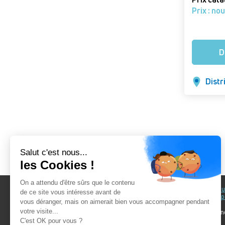
Prix : no
D
Distr
Au fil du Bain
Au fil d
accomp
Nos showrooms
Nos ten
Nos installateurs