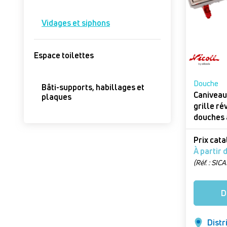
Vidages et siphons
Espace toilettes
Douche
Bâti-supports, habillages et
Caniveau
plaques
grille ré
douches à
Caniveau
Prix cat
(Réf. : SIC
caniveau 
natte)
D
Distr