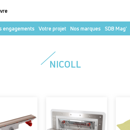
ivre
s engagements
Votre projet
Nos marques
SDB Mag'
NICOLL