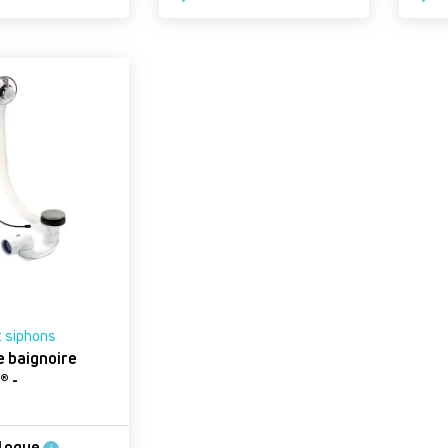
t siphons
e baignoire
® -
alogue