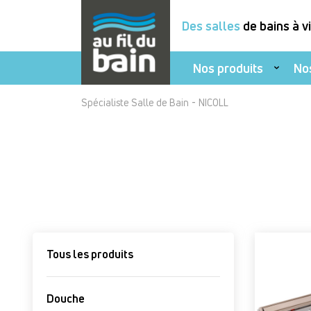
Des salles
de bains à v
Nos produits
No
Aller
-
Spécialiste Salle de Bain
NICOLL
au
contenu
principal
Tous les produits
Douche