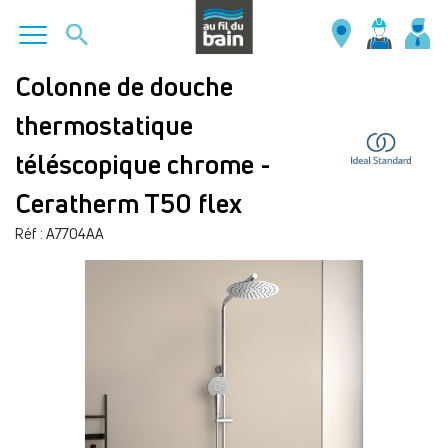
Aller
Colonne de douche
au
thermostatique
contenu
principal
téléscopique chrome -
Ceratherm T50 flex
Réf : A7704AA