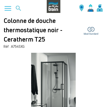
Aller
Colonne de douche
au
thermostatique noir -
contenu
principal
Ceratherm T25
Réf : A7545XG