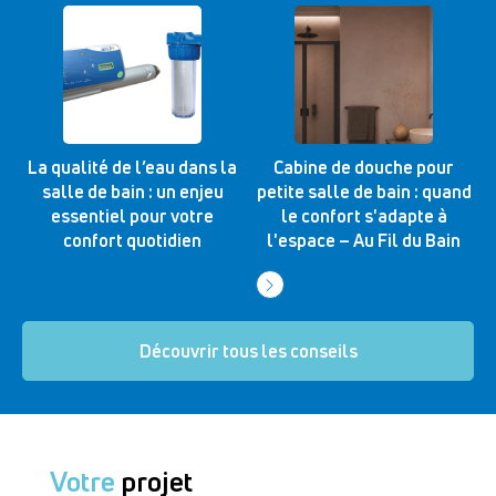
La qualité de l’eau dans la
Cabine de douche pour
salle de bain : un enjeu
petite salle de bain : quand
essentiel pour votre
le confort s'adapte à
confort quotidien
l'espace – Au Fil du Bain
Découvrir tous les conseils
Votre
projet