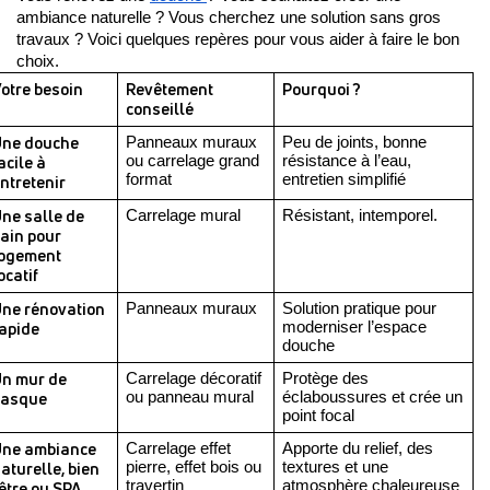
ambiance naturelle ? Vous cherchez une solution sans gros 
travaux ? Voici quelques repères pour vous aider à faire le bon 
choix.
otre besoin
Revêtement 
Pourquoi ?
conseillé
ne douche 
Panneaux muraux 
Peu de joints, bonne 
acile à 
ou carrelage grand 
résistance à l’eau, 
format
entretien simplifié
ntretenir
ne salle de 
Carrelage mural
Résistant, intemporel.
ain pour 
ogement 
ocatif
ne rénovation 
Panneaux muraux 
Solution pratique pour 
apide
moderniser l’espace 
douche
n mur de 
Carrelage décoratif 
Protège des 
asque 
ou panneau mural
éclaboussures et crée un 
point focal
ne ambiance 
Carrelage effet 
Apporte du relief, des 
aturelle, bien 
pierre, effet bois ou 
textures et une 
travertin
atmosphère chaleureuse
être ou SPA