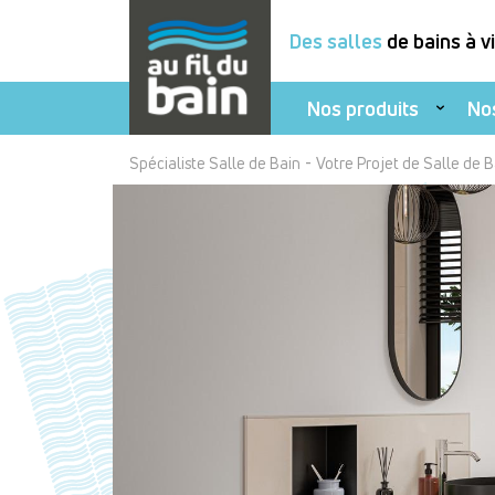
Des salles
de bains à v
Nos produits
No
Aller
-
Spécialiste Salle de Bain
Votre Projet de Salle de 
au
contenu
principal