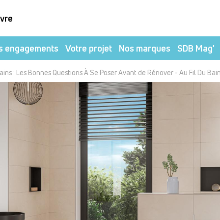
ivre
s engagements
Votre projet
Nos marques
SDB Mag'
Bains : Les Bonnes Questions À Se Poser Avant de Rénover - Au Fil Du Bai