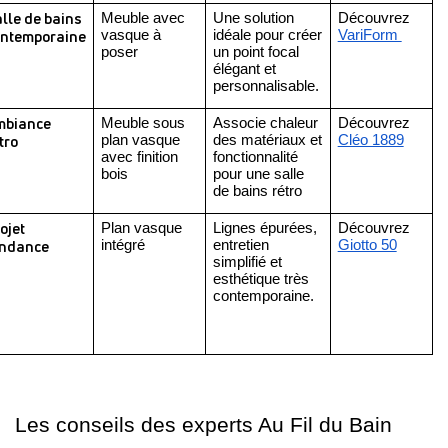
lle de bains 
Meuble avec 
Une solution 
Découvrez 
ontemporaine
vasque à 
idéale pour créer 
VariForm 
poser
un point focal 
élégant et 
personnalisable.
biance 
Meuble sous 
Associe chaleur 
Découvrez  
tro
plan vasque 
des matériaux et 
Cléo 1889
avec finition 
fonctionnalité 
bois
pour une salle 
de bains rétro
ojet 
Plan vasque 
Lignes épurées, 
Découvrez 
endance
intégré
entretien 
Giotto 50
simplifié et 
esthétique très 
contemporaine.
Les conseils des experts Au Fil du Bain 