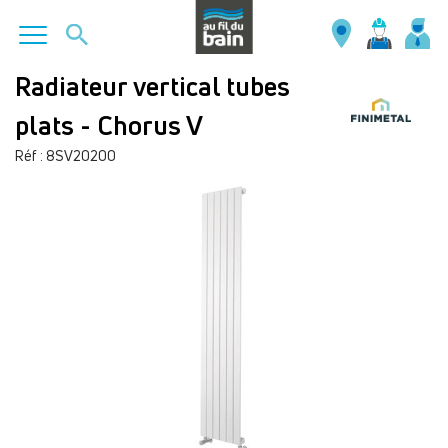
Aller
Radiateur vertical tubes
au
plats - Chorus V
contenu
principal
Réf : 8SV20200