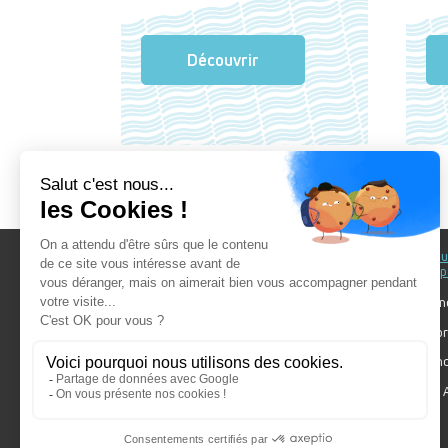
Découvrir
Au fil du Bain
Au fil d
accomp
Nos showrooms
Nos ten
Nos installateurs
Votre pr
Prendre RDV
Bien cho
Nos engagements
Forum A
SDB Mag'
Algorel