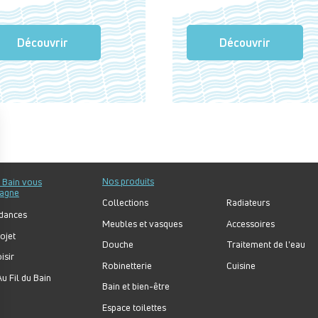
Découvrir
Découvrir
Nos produits
u Bain vous
agne
Collections
Radiateurs
dances
Meubles et vasques
Accessoires
ojet
Douche
Traitement de l'eau
isir
Robinetterie
Cuisine
u Fil du Bain
Bain et bien-être
Espace toilettes