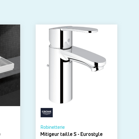
Robinetterie
e
Mitigeur taille S - Eurostyle
M