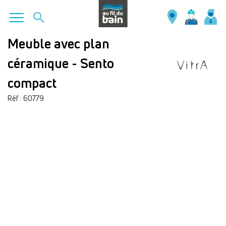
Aller
Meuble avec plan
au
céramique - Sento
contenu
principal
compact
Réf : 60779