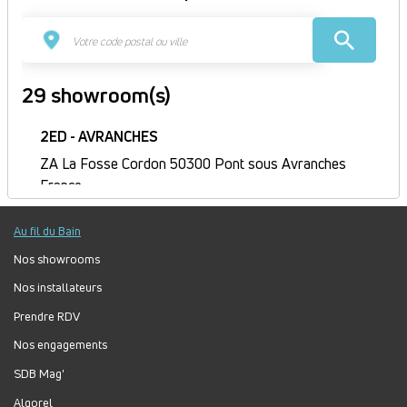
29 showroom(s)
2ED - AVRANCHES
ZA La Fosse Cordon 50300 Pont sous Avranches
France
Itinéraire
Au fil du Bain
Fermé
Jour
Plage
Lundi :
9h-12h, 14h-18h
Nos showrooms
horaire
Mardi :
8h-12h, 14h-18h
Nos installateurs
Mercredi :
8h-12h, 14h-18h
Prendre RDV
Jeudi :
8h30-12h, 14h-18h
Nos engagements
Vendredi :
8h-12h, 14h-17h
Samedi :
Fermé
SDB Mag'
Dimanche :
Fermé
Algorel