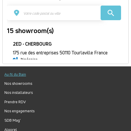
15 showroom(s)
2ED - CHERBOURG
175 rue des entreprises 50110 Tourlaville France
Itinéraire
Fermé
Au fil du Bain
Jour
Plage
Lundi :
8h30-12h, 13h30-18h
horaire
Mardi :
8h30-12h, 13h30-18h
Nos showrooms
Mercredi :
8h30-12h, 13h30-18h
Nos installateurs
Jeudi :
8h30-12h, 13h30-18h
Prendre RDV
Vendredi :
8h30-12h, 13h30-17h
Nos engagements
Samedi :
Fermé
Dimanche :
Fermé
SDB Mag'
Algorel