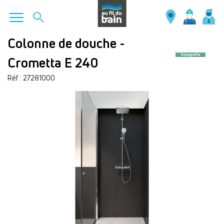
Aller
Colonne de douche -
au
Crometta E 240
contenu
principal
Réf : 27281000