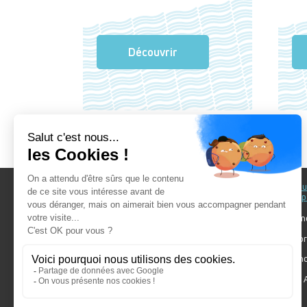
Découvrir
Au fil du Bain
Au fil d
accomp
Nos showrooms
Nos ten
Nos installateurs
Votre pr
Prendre RDV
Bien cho
Nos engagements
Forum A
SDB Mag'