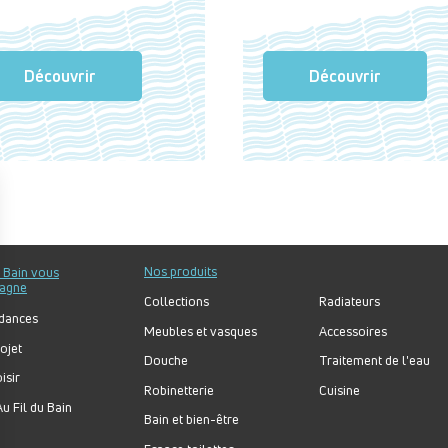
Découvrir
Découvrir
Nos produits
u Bain vous
agne
Collections
Radiateurs
dances
Meubles et vasques
Accessoires
ojet
Douche
Traitement de l'eau
isir
Robinetterie
Cuisine
u Fil du Bain
Bain et bien-être