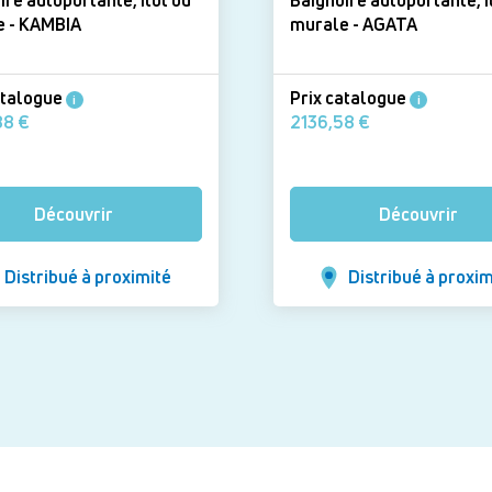
ire autoportante, îlot ou
Baignoire autoportante, î
murale - KAMBIA
murale - AGATA
atalogue
Prix catalogue
i
i
2336,88 €
2136,58 €
Découvrir
Découvrir
Distribué à proximité
Distribué à proxim