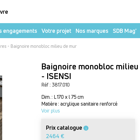
ivre
s engagements
Votre projet
Nos marques
SDB Mag'
-
ires
Baignoire monobloc milieu de mur
Baignoire monobloc milieu
- ISENSI
Réf : 3817.010
Dim. : L 170 x l 75 cm
Matière : acrylique sanitaire renforcé
Voir plus
Prix catalogue
i
2464 €