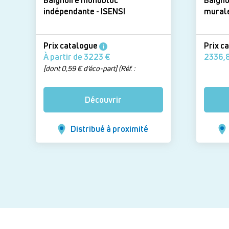
Baignoire monobloc
Baigno
indépendante - ISENSI
Prix catalogue
Prix c
i
À partir de 3223 €
[dont 0,59 € d’éco-part] (Réf. :
3821,010 - Version : Tablier intégré
blanc, L 180 x l 80 cm)
Découvrir
Distribué à proximité