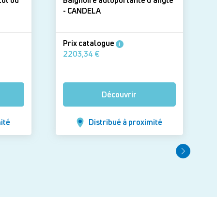
lot ou
Baignoire autoportante d'angle
- CANDELA
Prix catalogue
i
2203,34 €
Découvrir
ité
Distribué à proximité