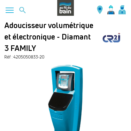
Aller
Adoucisseur volumétrique
au
et électronique - Diamant
contenu
principal
3 FAMILY
Réf : 4205050833-20