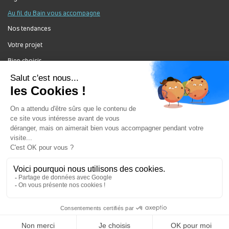
Dimanche :
Fermé
Au fil du Bain vous accompagne
Prendre rendez-vous
Nos tendances
Votre projet
Bien choisir
SOROFI - AUBENAS
Forum Au Fil du Bain
21 Avenue de Lattre de Tassigny 07200 AUBENAS
France
Nos produits
Itinéraire
Fermé
Jour
Plage
Lundi :
8h-12h, 13h30-18h
horaire
Mardi :
8h-12h, 13h30-18h
Mercredi :
8h-12h, 13h30-18h
Au Fil Du Bain Tous droits réservés ©
Jeudi :
8h-12h, 13h30-18h
Gestion des cookies
Vendredi :
8h-12h, 13h30-18h
Mentions légales
Samedi :
Fermé
Dimanche :
Fermé
Enseigne du groupement ALGOREL