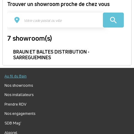
Trouver un showroom proche de chez vous
7 showroom(s)
BRAUN ET BALTES DISTRIBUTION -
SARREGUEMINES
Rue des Ormes 57200 SARREGUEMINES France
Itinéraire
Au fil du Bain
Fermé
Nos showrooms
Jour
Plage
Lundi :
9h-12h, 14h-19h
Nos installateurs
horaire
Mardi :
9h-12h, 14h-19h
Prendre RDV
Mercredi :
9h-12h, 14h-19h
Jeudi :
9h-12h, 14h-19h
Nos engagements
Vendredi :
9h-12h, 14h-19h
SDB Mag'
Samedi :
9h-12h, 14h-18h
Algorel